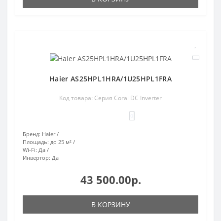
Haier AS25HPL1HRA/1U25HPL1FRA
Код товара: Серия Coral DC Inverter
0
Бренд:
Haier
Площадь:
до 25 м²
Wi-Fi:
Да
Инвертор:
Да
43 500.00р.
В КОРЗИНУ