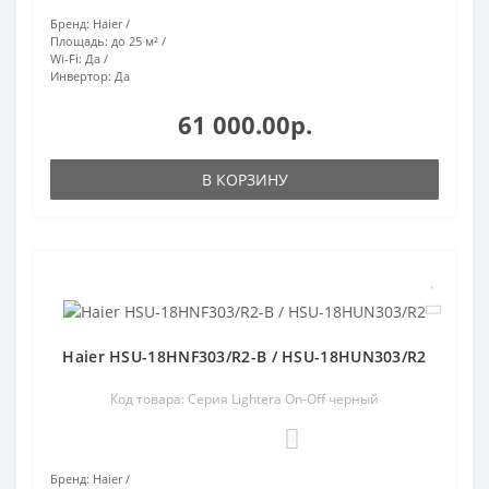
Бренд:
Haier
Площадь:
до 25 м²
Wi-Fi:
Да
Инвертор:
Да
61 000.00р.
В КОРЗИНУ
Haier HSU-18HNF303/R2-B / HSU-18HUN303/R2
Код товара: Серия Lightera On-Off черный
0
Бренд:
Haier