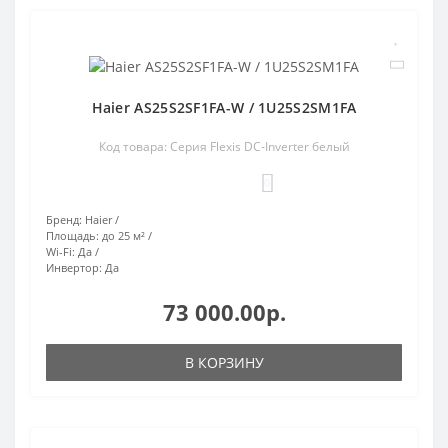
Haier AS25S2SF1FA-W / 1U25S2SM1FA
Код товара: Серия Flexis DC-Inverter белый
0
Бренд:
Haier
Площадь:
до 25 м²
Wi-Fi:
Да
Инвертор:
Да
73 000.00р.
В КОРЗИНУ