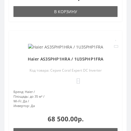
В КОРЗИНУ
Haier AS35PHP1HRA / 1U35PHP1FRA
Код товара: Серия Coral Expert DC Inverter
0
Бренд:
Haier
Площадь:
до 35 м²
Wi-Fi:
Да
Инвертор:
Да
68 500.00р.