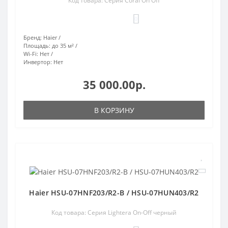
Код товара: Серия Coral On Off
0
Бренд:
Haier
Площадь:
до 35 м²
Wi-Fi:
Нет
Инвертор:
Нет
35 000.00р.
В КОРЗИНУ
Haier HSU-07HNF203/R2-B / HSU-07HUN403/R2
Код товара: Серия Lightera On-Off черный