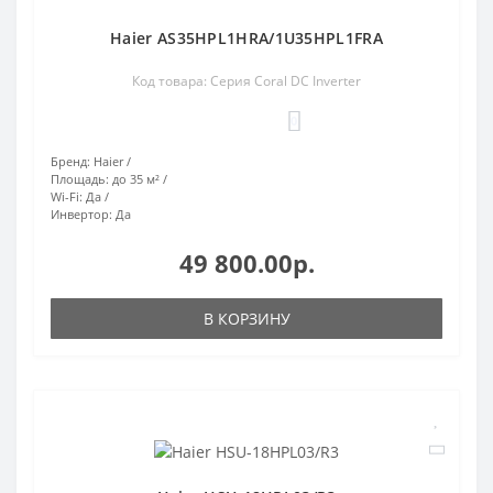
Haier AS35HPL1HRA/1U35HPL1FRA
Код товара: Серия Coral DC Inverter
0
Бренд:
Haier
Площадь:
до 35 м²
Wi-Fi:
Да
Инвертор:
Да
49 800.00р.
В КОРЗИНУ