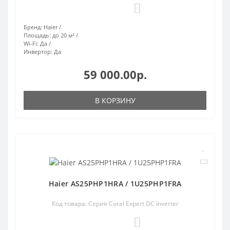
0
Бренд:
Haier
Площадь:
до 20 м²
Wi-Fi:
Да
Инвертор:
Да
59 000.00р.
В КОРЗИНУ
Haier AS25PHP1HRA / 1U25PHP1FRA
Код товара: Серия Coral Expert DC Inverter
0