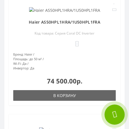
Haier AS50HPL1HRA/1U50HPL1FRA
Код товара: Серия Coral DC Inverter
0
Бренд:
Haier
Площадь:
до 50 м²
Wi-Fi:
Да
Инвертор:
Да
74 500.00р.
В КОРЗИНУ