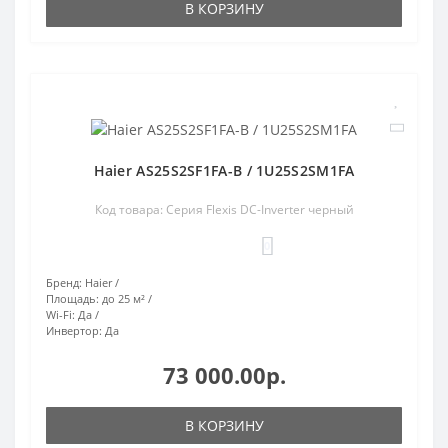
В КОРЗИНУ
Haier AS25S2SF1FA-B / 1U25S2SM1FA
Код товара: Серия Flexis DC-Inverter черный
0
Бренд:
Haier
Площадь:
до 25 м²
Wi-Fi:
Да
Инвертор:
Да
73 000.00р.
В КОРЗИНУ