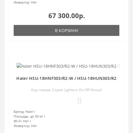
Инвертор:
Нет
67 300.00р.
В КОРЗИНУ
Haier HSU-18HNF303/R2-W / HSU-18HUN303/R2
Код товара: Серия Lightera On-Off белый
0
Бренд:
Haier
Площадь:
до 50 м²
Wi-Fi:
Нет
Инвертор:
Нет