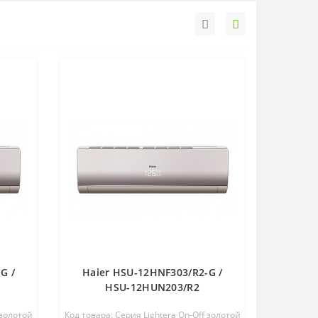
G /
Haier HSU-12HNF303/R2-G /
HSU-12HUN203/R2
 золотой
Код товара: Серия Lightera On-Off золотой