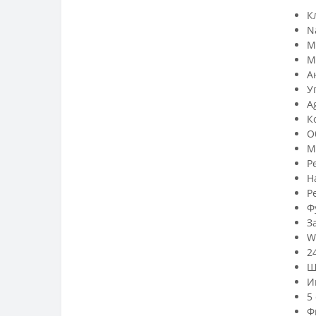
К
N
М
М
А
У
A
К
О
М
Ре
Н
Р
Ф
З
W
2
Ш
И
5
Ф