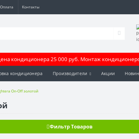
Оплата
Контакты
на кондиционера 25 000 руб. Монтаж кондиционеров
овка кондиционера
Производители
Акции
Новин
ghtera On-Off золотой
ой
Фильтр Товаров