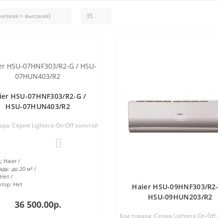
ier HSU-07HNF303/R2-G /
HSU-07HUN403/R2
ара: Серия Lightera On-Off золотой
0
:
Haier
адь:
до 20 м²
Нет
тор:
Нет
Haier HSU-09HNF303/R2-
HSU-09HUN203/R2
36 500.00р.
Код товара: Серия Lightera On-Off