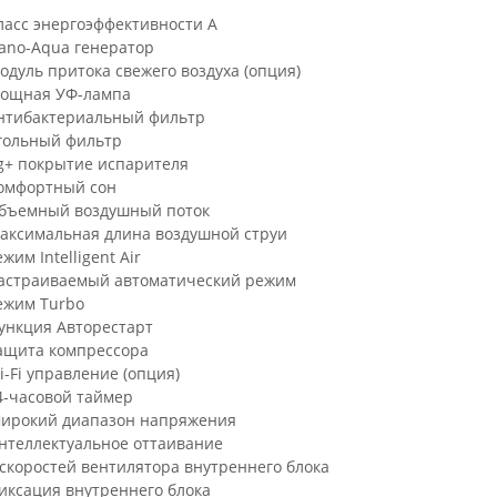
ласс энергоэффективности A
ano-Aqua генератор
одуль притока свежего воздуха (опция)
ощная УФ-лампа
нтибактериальный фильтр
гольный фильтр
g+ покрытие испарителя
омфортный сон
бъемный воздушный поток
аксимальная длина воздушной струи
жим Intelligent Air
астраиваемый автоматический режим
ежим Turbo
ункция Авторестарт
ащита компрессора
i-Fi управление (опция)
4-часовой таймер
ирокий диапазон напряжения
нтеллектуальное оттаивание
 скоростей вентилятора внутреннего блока
иксация внутреннего блока