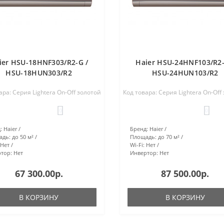
ier HSU-18HNF303/R2-G /
Haier HSU-24HNF103/R2-
HSU-18HUN303/R2
HSU-24HUN103/R2
ара: Серия Lightera On-Off золотой
Код товара: Серия Lightera On-Off
0
0
:
Haier
Бренд:
Haier
адь:
до 50 м²
Площадь:
до 70 м²
Нет
Wi-Fi:
Нет
тор:
Нет
Инвертор:
Нет
67 300.00р.
87 500.00р.
В КОРЗИНУ
В КОРЗИНУ