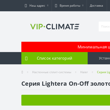
Наш адрес
Время работы
Доставка
Минимальная це
Список категорий
Устан
Настенные сплит-системы
Haier
Серия Li
Серия Lightera On-Off золот