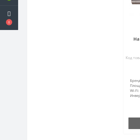
0
Ha
Код тов
Бренд
Площ
Wi-Fi:
Инвер