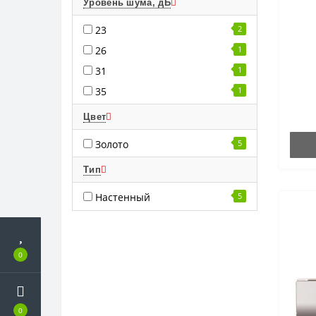
Уровень шума, дБ
23
2
26
1
31
1
35
1
Цвет
Золото
5
Тип
Настенный
5
0
0