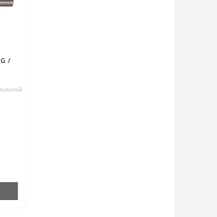
G /
 золотой