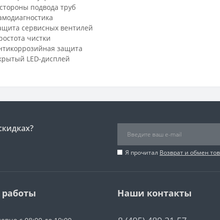
 стороны подвода труб
амодиагностика
ащита сервисных вентилей
ростота чистки
нтикоррозийная защита
крытый LED-дисплей
скидках?
Я прочитал
Возврат и обмен то
 работы
Наши контакты