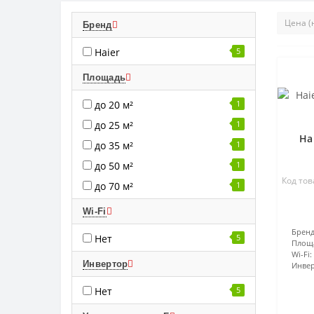
Бренд
Haier
5
Площадь
до 20 м²
1
до 25 м²
1
Ha
до 35 м²
1
до 50 м²
1
Код тов
до 70 м²
1
Wi-Fi
Бренд
Нет
5
Площ
Wi-Fi:
Инвертор
Инвер
Нет
5