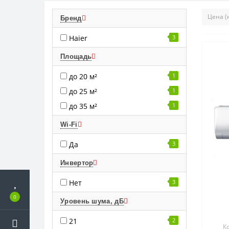
Бренд
Haier
3
Площадь
до 20 м²
1
до 25 м²
1
до 35 м²
1
Wi-Fi
Да
3
Инвертор
Нет
3
0
Уровень шума, дБ
21
2
К