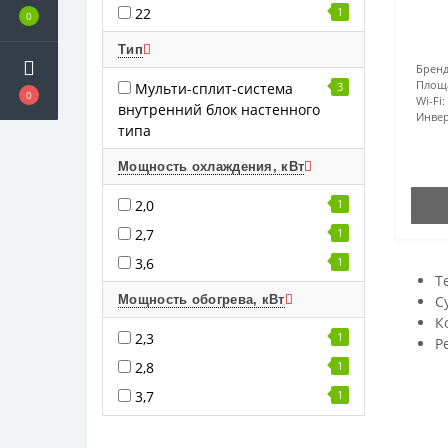
22
1
0
Тип
Бренд
Площ
Мульти-сплит-система
3
0
Wi-Fi:
внутренний блок настенного
Инвер
типа
Мощность охлаждения, кВт
2,0
1
2,7
1
3,6
1
Т
Мощность обогрева, кВт
С
К
2,3
1
Ре
2,8
1
3,7
1