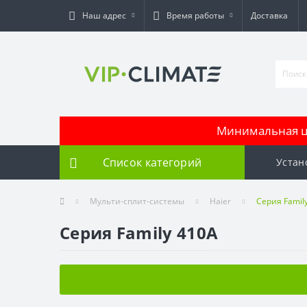
Наш адрес
Время работы
Доставка
Минимальная це
Список категорий
Устан
Мульти-сплит-системы
Haier
Серия Famil
Серия Family 410A