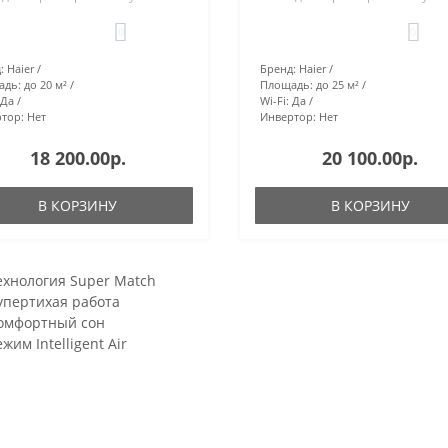
0
0
:
Haier
Бренд:
Haier
адь:
до 20 м²
Площадь:
до 25 м²
Да
Wi-Fi:
Да
тор:
Нет
Инвертор:
Нет
18 200.00р.
20 100.00р.
В КОРЗИНУ
В КОРЗИНУ
ехнология Super Match
упертихая работа
омфортный сон
жим Intelligent Air