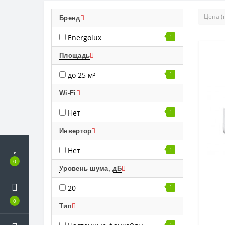
Бренд
Energolux
1
Площадь
до 25 м²
1
Wi-Fi
Нет
1
Инвертор
Нет
1
0
Уровень шума, дБ
20
1
0
Тип
1