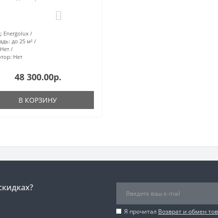
0
:
Energolux
адь:
до 25 м²
Нет
тор:
Нет
48 300.00р.
В КОРЗИНУ
скидках?
Я прочитал
Возврат и обмен то