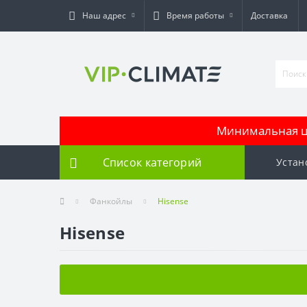
Наш адрес
Время работы
Доставка
Минимальная це
Список категорий
Устан
Фанкойлы
Hisense
Hisense