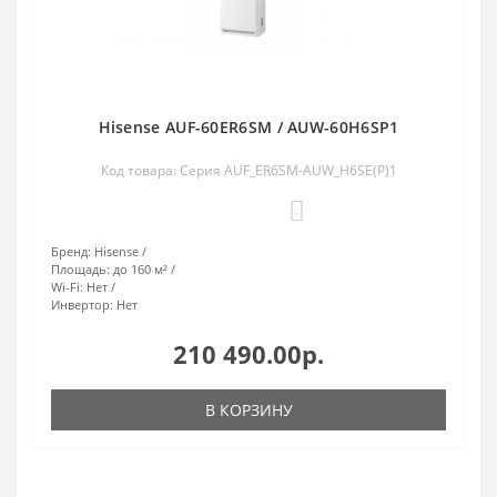
Hisense AUF-60ER6SM / AUW-60H6SP1
Код товара: Серия AUF_ER6SM-AUW_H6SE(P)1
0
Бренд:
Hisense
Площадь:
до 160 м²
Wi-Fi:
Нет
Инвертор:
Нет
210 490.00р.
В КОРЗИНУ