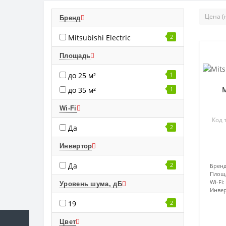
Бренд
Mitsubishi Electric
2
Площадь
до 25 м²
1
M
до 35 м²
1
Wi-Fi
Код 
Да
2
Инвертор
Да
2
Бренд
Площ
Wi-Fi:
Уровень шума, дБ
Инвер
19
2
Цвет