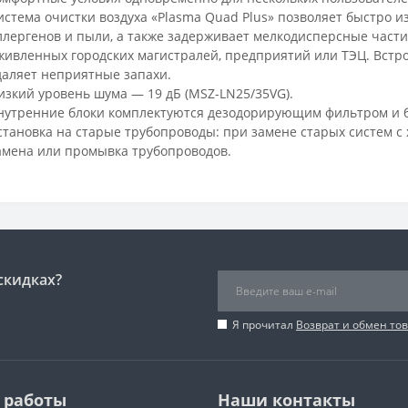
истема очистки воздуха «Plasma Quad Plus» позволяет быстро из
ллергенов и пыли, а также задерживает мелкодисперсные части
живленных городских магистралей, предприятий или ТЭЦ. Вст
даляет неприятные запахи.
изкий уровень шума — 19 дБ (MSZ-LN25/35VG).
нутренние блоки комплектуются дезодорирующим фильтром и 
становка на старые трубопроводы: при замене старых систем с
амена или промывка трубопроводов.
скидках?
Я прочитал
Возврат и обмен то
 работы
Наши контакты