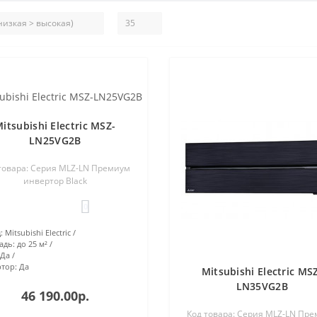
itsubishi Electric MSZ-
LN25VG2B
товара: Серия MLZ-LN Премиум
инвертор Black
0
:
Mitsubishi Electric
адь:
до 25 м²
Да
тор:
Да
Mitsubishi Electric MS
LN35VG2B
46 190.00р.
Код товара: Серия MLZ-LN Пр