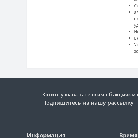
С
а
о
у
Н
В
У
з
Хотите узнавать первым об акциях и 
Подпишитесь на нашу рассылку
Информация
Время