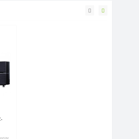
Z-
емиум