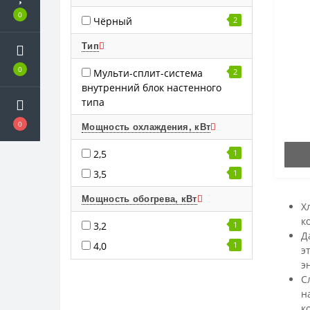
0
Чёрный
2
Тип
0
Мульти-сплит-система
2
внутренний блок настенного
типа
0
Мощность охлаждения, кВт
2,5
1
3,5
1
Мощность обогрева, кВт
Х
к
3,2
1
Д
4,0
1
э
э
С
н
к