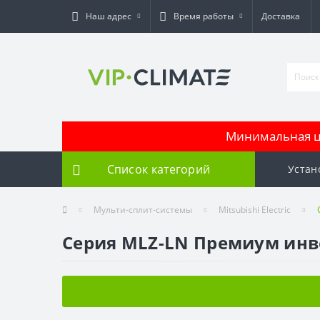
Наш адрес
Время работы
Доставка
Минимальная це
Список категорий
Устан
Мульти-сплит-системы
Mitsubishi Electric
Серия MLZ-LN Премиум инв