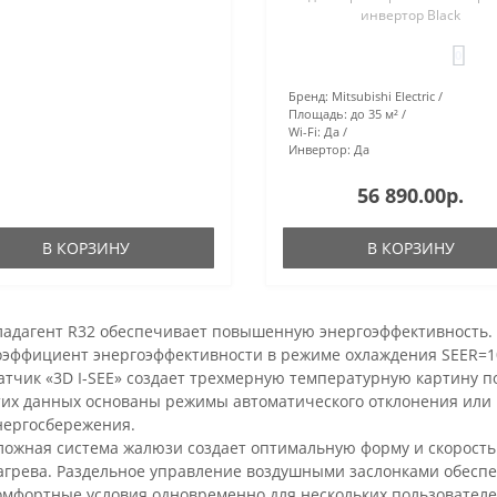
инвертор Black
0
Бренд:
Mitsubishi Electric
Площадь:
до 35 м²
Wi-Fi:
Да
Инвертор:
Да
56 890.00р.
В КОРЗИНУ
В КОРЗИНУ
ладагент R32 обеспечивает повышенную энергоэффективность.
оэффициент энергоэффективности в режиме охлаждения SEER=10
атчик «3D I-SEE» создает трехмерную температурную картину 
тих данных основаны режимы автоматического отклонения или 
нергосбережения.
ложная система жалюзи создает оптимальную форму и скорость
агрева. Раздельное управление воздушными заслонками обеспе
омфортные условия одновременно для нескольких пользователе