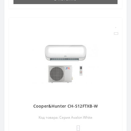
Cooper&Hunter CH-S12FTXB-W
Код товара: Cерия Avalon White
0