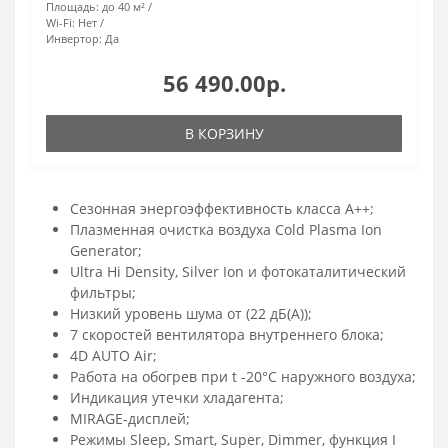
Площадь:
до 40 м²
Wi-Fi:
Нет
Инвертор:
Да
56 490.00р.
В КОРЗИНУ
Сезонная энергоэффективность класса А++;
Плазменная очистка воздуха Cold Plasma Ion
Generator;
Ultra Hi Density, Silver Ion и фотокаталитический
фильтры;
Низкий уровень шума от (22 дБ(А));
7 скоростей вентилятора внутреннего блока;
4D AUTO Air;
Работа на обогрев при t -20°С наружного воздуха;
Индикация утечки хладагента;
MIRAGE-дисплей;
Режимы Sleep, Smart, Super, Dimmer, функция I