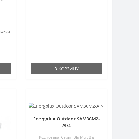
ешний
В КОРЗИНУ
Energolux Outdoor SAM36M2-
AI/4
Код товара: Серия Big MultiBig