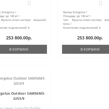
0
0
:
Energolux
Бренд:
Energolux
адь:
до 140 м²
Площадь:
до 140 м²
Мульти-сплит-система внешний
Тип:
Мульти-сплит-система вн
блок
ество подключений:
8
Количество подключений:
8
253 800.00р.
253 800.00р.
В КОРЗИНУ
В КОРЗИНУ
rgolux Outdoor SAM56M3-
GIS3/9
од товара: Серия Big MultiBig