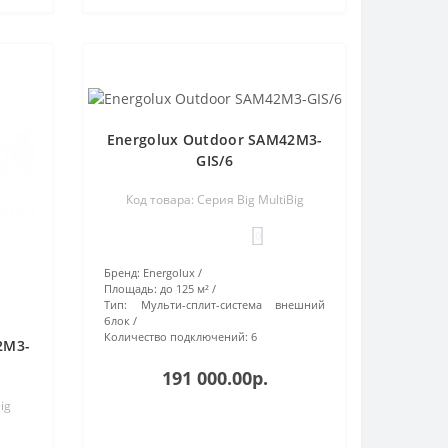
Energolux Outdoor SAM42M3-
GIS/6
Код товара: Серия Big MultiBig
0
Бренд:
Energolux
Площадь:
до 125 м²
Тип:
Мульти-сплит-система внешний
блок
Количество подключений:
6
2M3-
191 000.00р.
ig