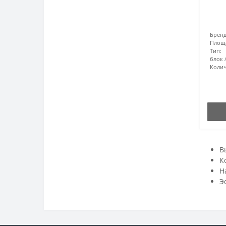
Бренд
Площ
Тип:
блок
Колич
В
К
Н
Э