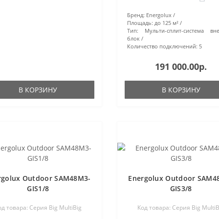
Бренд:
Energolux
Площадь:
до 125 м²
Тип:
Мульти-сплит-система вн
блок
Количество подключений:
5
191 000.00р.
В КОРЗИНУ
В КОРЗИНУ
rgolux Outdoor SAM48M3-
Energolux Outdoor SAM4
GIS1/8
GIS3/8
од товара: Серия Big MultiBig
Код товара: Серия Big MultiB