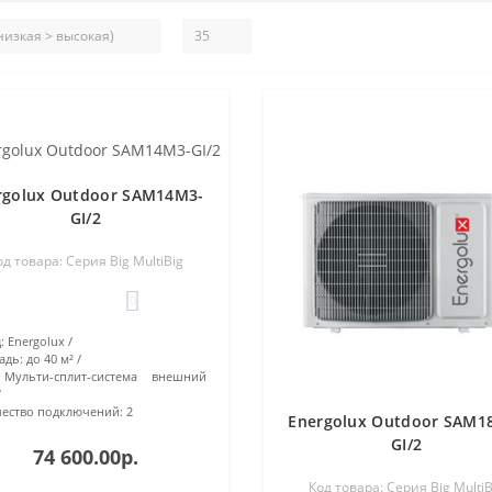
rgolux Outdoor SAM14M3-
GI/2
од товара: Серия Big MultiBig
0
:
Energolux
адь:
до 40 м²
Мульти-сплит-система внешний
ество подключений:
2
Energolux Outdoor SAM1
GI/2
74 600.00р.
Код товара: Серия Big MultiB