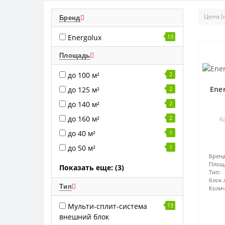
Бренд
Energolux
13
Площадь
до 100 м²
2
Ene
до 125 м²
2
до 140 м²
2
до 160 м²
2
К
до 40 м²
1
до 50 м²
1
Бренд
Площ
Показать еще: (3)
Тип:
блок
Тип
Колич
Мульти-сплит-система
13
внешний блок