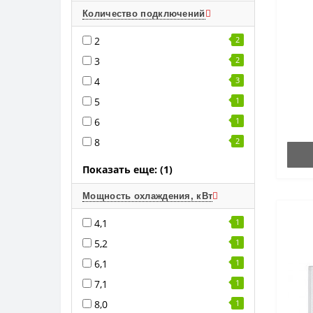
Количество подключений
2
2
3
2
4
3
5
1
6
1
8
2
Показать еще: (1)
Мощность охлаждения, кВт
4,1
1
5,2
1
6,1
1
7,1
1
8,0
1