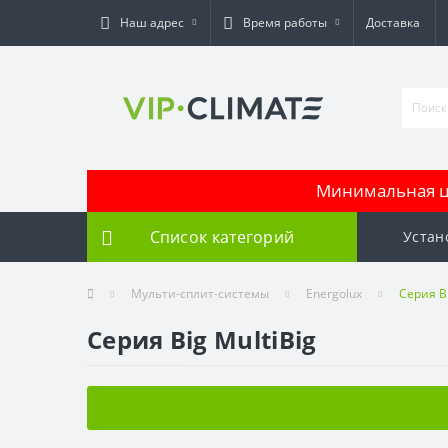
Наш адрес
Время работы
Доставка
Минимальная це
Список категорий
Устан
Мульти-сплит-системы
Energolux
Серия Bi
Серия Big MultiBig