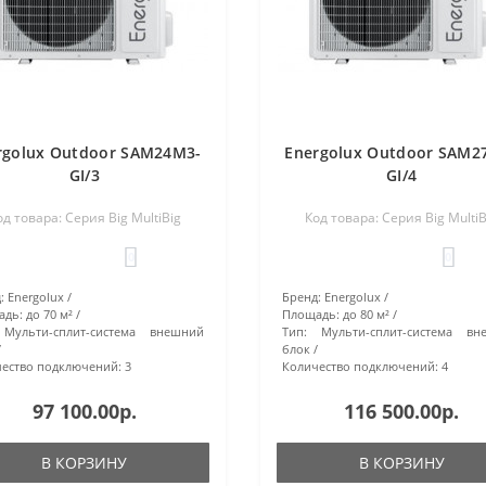
rgolux Outdoor SAM24M3-
Energolux Outdoor SAM2
GI/3
GI/4
од товара: Серия Big MultiBig
Код товара: Серия Big MultiB
0
0
:
Energolux
Бренд:
Energolux
адь:
до 70 м²
Площадь:
до 80 м²
Мульти-сплит-система внешний
Тип:
Мульти-сплит-система вн
блок
ество подключений:
3
Количество подключений:
4
97 100.00р.
116 500.00р.
В КОРЗИНУ
В КОРЗИНУ