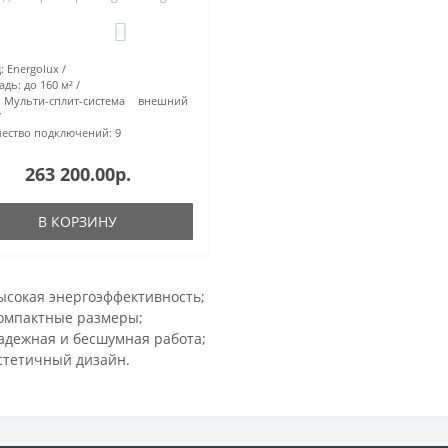
0
:
Energolux
адь:
до 160 м²
Мульти-сплит-система внешний
ество подключений:
9
263 200.00р.
В КОРЗИНУ
ысокая энергоэффективность;
омпактные размеры;
адежная и бесшумная работа;
стетичный дизайн.