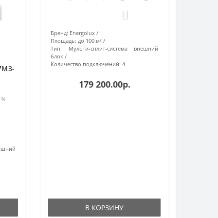
0
Бренд:
Energolux
Площадь:
до 100 м²
Тип:
Мульти-сплит-система внешний
блок
Количество подключений:
4
7M3-
179 200.00р.
ig
ешний
В КОРЗИНУ