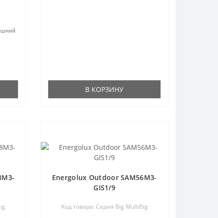
ешний
В КОРЗИНУ
8M3-
Energolux Outdoor SAM56M3-
GIS1/9
ig
Код товара: Серия Big MultiBig