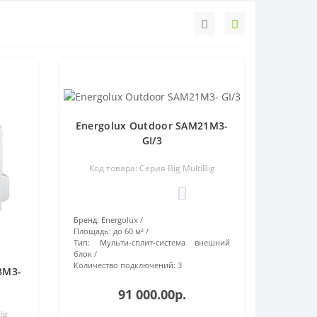
Energolux Outdoor SAM21M3-
GI/3
Код товара: Серия Big MultiBig
0
Бренд:
Energolux
Площадь:
до 60 м²
Тип:
Мульти-сплит-система внешний
блок
Количество подключений:
3
8M3-
91 000.00р.
ig