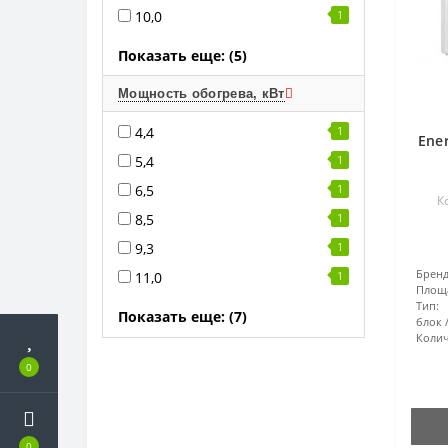
10,0
1
Показать еще: (5)
Мощность обогрева, кВт
4,4
1
Ene
5,4
1
6,5
1
К
8,5
1
9,3
1
Бренд
11,0
1
Площ
Тип:
Показать еще: (7)
блок
Колич
0
0