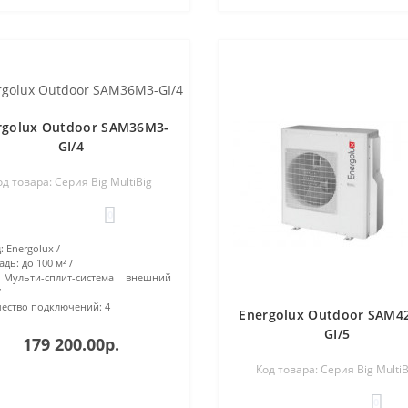
rgolux Outdoor SAM36M3-
GI/4
од товара: Серия Big MultiBig
0
:
Energolux
адь:
до 100 м²
Мульти-сплит-система внешний
ество подключений:
4
Energolux Outdoor SAM4
GI/5
179 200.00р.
Код товара: Серия Big MultiB
0