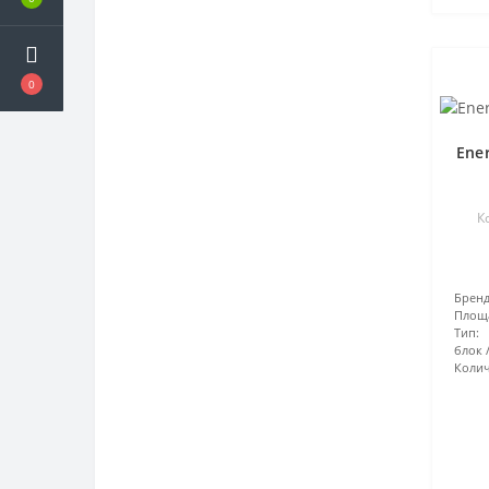
0
Ene
К
Бренд
Площ
Тип:
блок
Колич