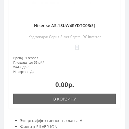
Hisense AS-13UW4RYDTG03(S)
Код товара: Серия Silver Crystal DC Inverter
0
Бренд:
Hisense
Площадь:
до 35 м²
Wi-Fi:
Да
Инвертор:
Да
0.00р.
В КОРЗИНУ
Энергоэффективность класса А
Фильтр SILVER ION