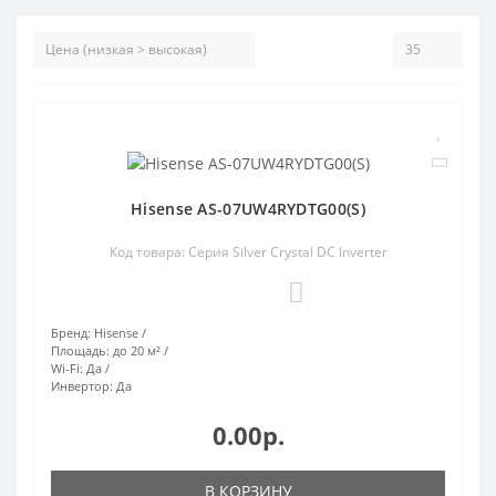
Hisense AS-07UW4RYDTG00(S)
Код товара: Серия Silver Crystal DC Inverter
0
Бренд:
Hisense
Площадь:
до 20 м²
Wi-Fi:
Да
Инвертор:
Да
0.00р.
В КОРЗИНУ