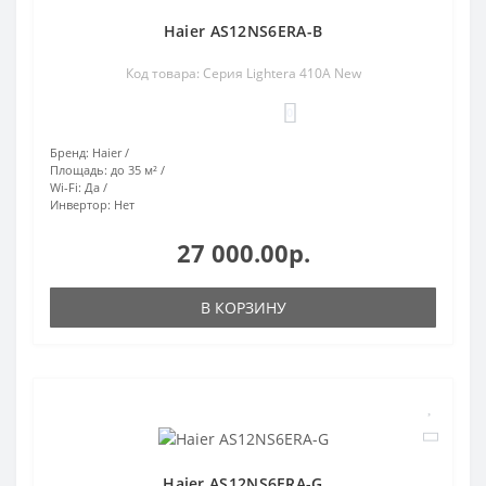
Haier AS12NS6ERA-B
Код товара: Серия Lightera 410A New
0
Бренд:
Haier
Площадь:
до 35 м²
Wi-Fi:
Да
Инвертор:
Нет
27 000.00р.
В КОРЗИНУ
Haier AS12NS6ERA-G