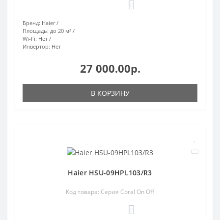
0
Бренд:
Haier
Площадь:
до 20 м²
Wi-Fi:
Нет
Инвертор:
Нет
27 000.00р.
В КОРЗИНУ
Haier HSU-09HPL103/R3
Код товара: Серия Coral On Off
0