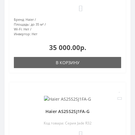
0
Бренд:
Haier
Площадь:
до 35 м²
Wi-Fi:
Нет
Инвертор:
Нет
35 000.00р.
В КОРЗИНУ
Haier AS25S2SJ1FA-G
Код товара: Серия Jade R32
0