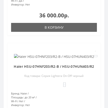
Wi-Fi:
Да
Инвертор:
Нет
36 000.00р.
В КОРЗИНУ
Haier HSU-07HNF203/R2-B / HSU-07HUN403/R2
Код товара: Серия Lightera On-Off черный
0
Бренд:
Haier
Площадь:
до 20 м²
Wi-Fi:
Нет
Инвертор:
Нет