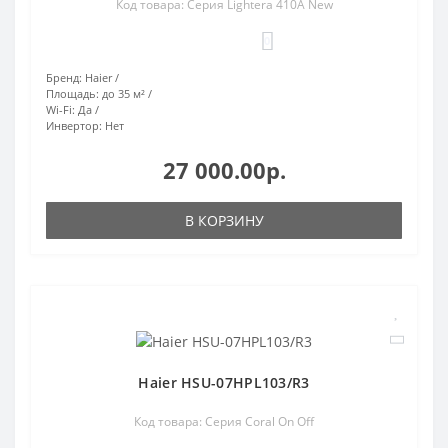
Код товара: Серия Lightera 410A New
0
Бренд:
Haier
Площадь:
до 35 м²
Wi-Fi:
Да
Инвертор:
Нет
27 000.00р.
В КОРЗИНУ
Haier HSU-07HPL103/R3
Код товара: Серия Coral On Off