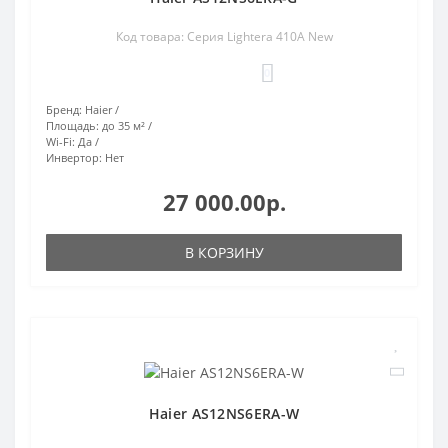
Код товара: Серия Lightera 410A New
0
Бренд:
Haier
Площадь:
до 35 м²
Wi-Fi:
Да
Инвертор:
Нет
27 000.00р.
В КОРЗИНУ
Haier AS12NS6ERA-W