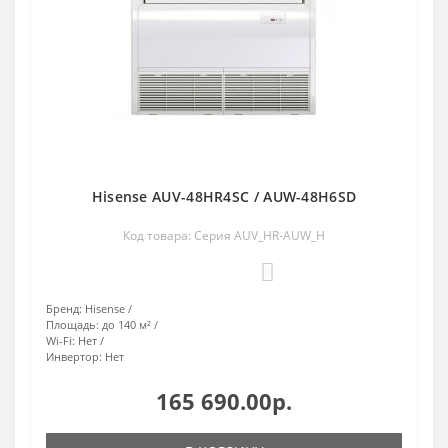
Hisense AUV-48HR4SC / AUW-48H6SD
Код товара: Серия AUV_HR-AUW_H
0
Бренд:
Hisense
Площадь:
до 140 м²
Wi-Fi:
Нет
Инвертор:
Нет
165 690.00р.