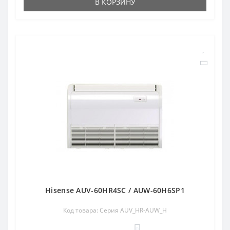
В КОРЗИНУ
Hisense AUV-60HR4SC / AUW-60H6SP1
Код товара: Серия AUV_HR-AUW_H
0