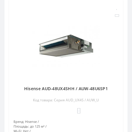
Hisense AUD-48UX4SHH / AUW-48U6SP1
Код товара: Серия AUD_UX4S / AUW_U
0
Бренд:
Hisense
Площадь:
до 125 м²
Wi-Fi:
Нет