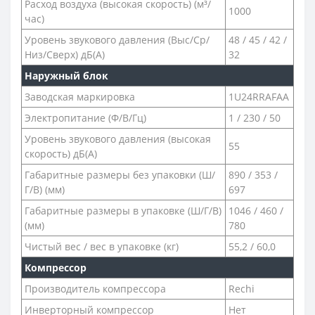
Расход воздуха (высокая скорость) (м³/
1000
час)
Уровень звукового давления (Выс/Ср/
48 / 45 / 42 /
Низ/Сверх) дБ(А)
32
Наружный блок
Заводская маркировка
1U24RRAFAA
Электропитание (Ф/В/Гц)
1 / 230 / 50
Уровень звукового давления (высокая
55
скорость) дБ(А)
Габаритные размеры без упаковки (Ш/
890 / 353 /
Г/В) (мм)
697
Габаритные размеры в упаковке (Ш/Г/В)
1046 / 460 /
(мм)
780
Чистый вес / вес в упаковке (кг)
55,2 / 60,0
Компрессор
Производитель компрессора
Rechi
Инверторный компрессор
Нет