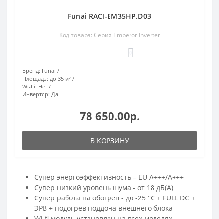
Funai RACI-EM35HP.D03
Код товара: Серия Emperor Inverter
0
Бренд:
Funai
Площадь:
до 35 м²
Wi-Fi:
Нет
Инвертор:
Да
78 650.00р.
В КОРЗИНУ
Супер энергоэффективность – EU А+++/А+++
Супер низкий уровень шума - от 18 дБ(А)
Супер работа на обогрев - до -25 °С + FULL DC +
ЭРВ + подогрев поддона внешнего блока
Wi-fi модуль установлен на всех моделях