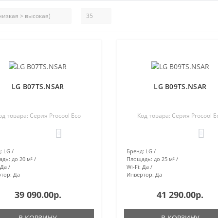
LG B07TS.NSAR
LG B09TS.NSAR
од товара: Серия Procool Eco
Код товара: Серия Procool E
0
0
:
LG
Бренд:
LG
адь:
до 20 м²
Площадь:
до 25 м²
Да
Wi-Fi:
Да
тор:
Да
Инвертор:
Да
39 090.00р.
41 290.00р.
В КОРЗИНУ
В КОРЗИНУ