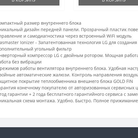
омпактный размер внутреннего блока
никальный дизайн передней панели. Прозрачный пластик повер
правление и самодиагностика через встроенный WiFi модуль
lasmaster Ionizer - Запатентованная технология LG для создани
ополнительный угольный фильтр
нверторный компрессор LG с двойным ротором. Мощная работа
абота без вибрации
 режимов работы вентилятора внутреннего блока. Удобная настр
войные автоматические жалюзи. Контроль направления воздух
ащитное покрытие теплообменника внешнего блока GOLD FIN
арантия конечному покупателю от авторизованных сервисных 
 год гарантии + 2 года бесплатного гарантийного сервиса с зам
никальная схема монтажа. Удобно. Быстро. Полное прижимание 