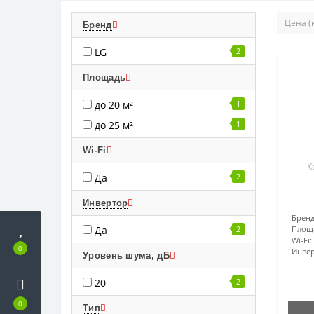
Бренд
LG
2
Площадь
до 20 м²
1
до 25 м²
1
Wi-Fi
К
Да
2
Инвертор
Бренд
Да
2
Площ
Wi-Fi:
0
Инвер
Уровень шума, дБ
20
2
0
Тип