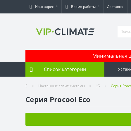
Наш адрес
Время работы
Доставка
Минимальная це
Список категорий
Устан
Настенные сплит-системы
LG
Серия Proco
Серия Procool Eco