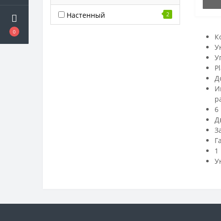
Настенный
2
0
К
У
У
P
Д
И
р
6
Д
З
Г
1
У