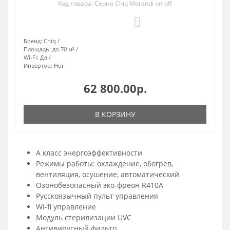
Код товара: Серия Chiq Morandi on-off
0
Бренд:
Chiq
Площадь:
до 70 м²
Wi-Fi:
Да
Инвертор:
Нет
62 800.00р.
В КОРЗИНУ
A класс энергоэффективности
Режимы работы: охлаждение, обогрев,
вентиляция, осушение, автоматический
Озонобезопасный эко-фреон R410A
Русскоязычный пульт управления
Wi-fi управление
Модуль стерилизации UVC
Антивирусный фильтр