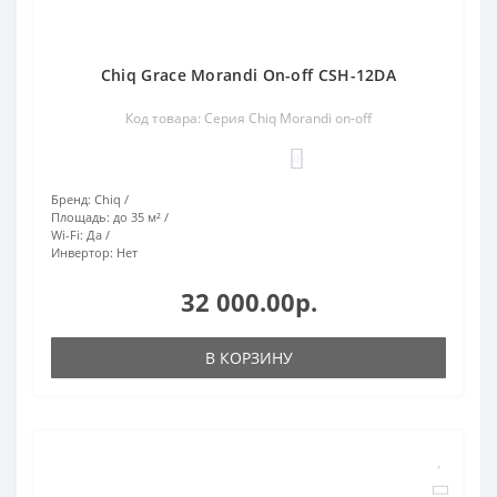
Chiq Grace Morandi On-off CSH-12DA
Код товара: Серия Chiq Morandi on-off
0
Бренд:
Chiq
Площадь:
до 35 м²
Wi-Fi:
Да
Инвертор:
Нет
32 000.00р.
В КОРЗИНУ