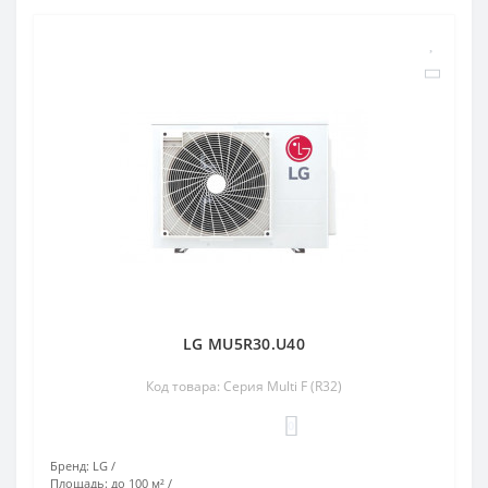
LG MU5R30.U40
Код товара: Серия Multi F (R32)
0
Бренд:
LG
Площадь:
до 100 м²