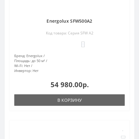
Energolux SFW500A2
Код товара: Cерия SFW А2
0
Бренд:
Energolux
Площадь:
до 50 м²
Wi-Fi:
Нет
Инвертор:
Нет
54 980.00р.
В КОРЗИНУ