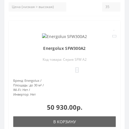
Energolux SFW300A2
Код товара: Cерия SFW А2
0
Бренд:
Energolux
Площадь:
до 30 м²
Wi-Fi:
Нет
Инвертор:
Нет
50 930.00р.
В КОРЗИНУ