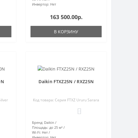
Инвертор:
Нет
163 500.00р.
В КОРЗИНУ
0N
Daikin FTXZ25N / RXZ25N
ilver
Код товара: Серия FTXZ Ururu Sarara
0
Бренд:
Daikin
Площадь:
до 25 м²
Wi-Fi:
Нет
Инвертор:
Нет