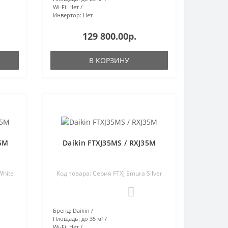
Wi-Fi:
Нет
Инвертор:
Нет
129 800.00р.
В КОРЗИНУ
35M
Daikin FTXJ35MS / RXJ35M
White
Код товара: Серия FTXJ Emura Silver
0
Бренд:
Daikin
Площадь:
до 35 м²
Wi-Fi:
Нет