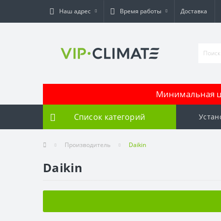
Наш адрес
Время работы
Доставка
Минимальная це
Список категорий
Устан
Производитель
Daikin
Daikin