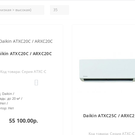
ikin ATXC20C / ARXC20C
Код товара: Серия ATXC-C
0
:
Daikin
адь:
до 20 м²
Нет
тор:
Нет
Daikin ATXC25C / ARXC
55 100.00р.
Код товара: Серия ATXC-C