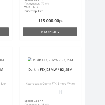
Площадь:
до 70 м²
Wi-Fi:
Нет
Инвертор:
Нет
115 000.00р.
В КОРЗИНУ
0M
Daikin FTXJ25MW / RXJ25M
ilver
Код товара: Серия FTXJ Emura White
0
Бренд:
Daikin
Площадь:
до 25 м²