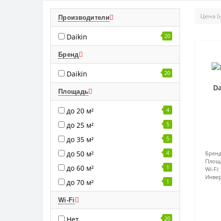
Производители
Daikin
20
Бренд
Daikin
20
Da
Площадь
до 20 м²
4
до 25 м²
5
до 35 м²
5
до 50 м²
4
Бренд
Площ
до 60 м²
1
Wi-Fi:
Инвер
до 70 м²
1
Wi-Fi
Нет
20