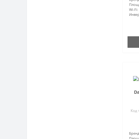
Площ
Wi-Fi:
Инвер
Da
Код 
Бренд
Площ