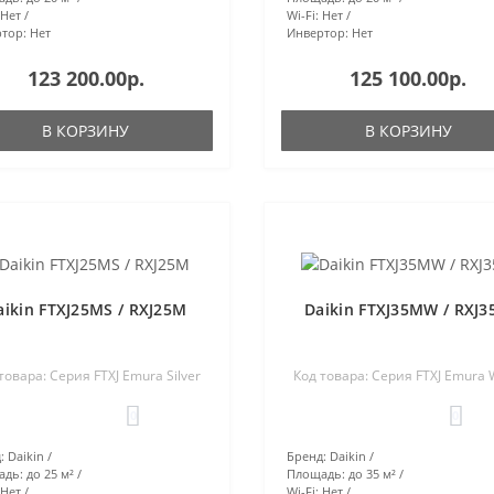
Нет
Wi-Fi:
Нет
тор:
Нет
Инвертор:
Нет
123 200.00р.
125 100.00р.
В КОРЗИНУ
В КОРЗИНУ
aikin FTXJ25MS / RXJ25M
Daikin FTXJ35MW / RXJ
товара: Серия FTXJ Emura Silver
Код товара: Серия FTXJ Emura 
0
0
:
Daikin
Бренд:
Daikin
адь:
до 25 м²
Площадь:
до 35 м²
Нет
Wi-Fi:
Нет