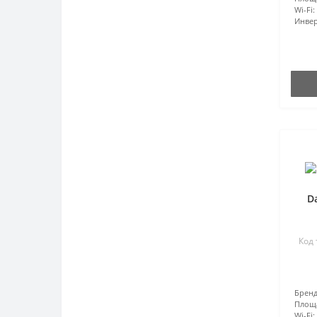
Wi-Fi:
Инвер
D
Код 
Бренд
Площ
Wi-Fi: