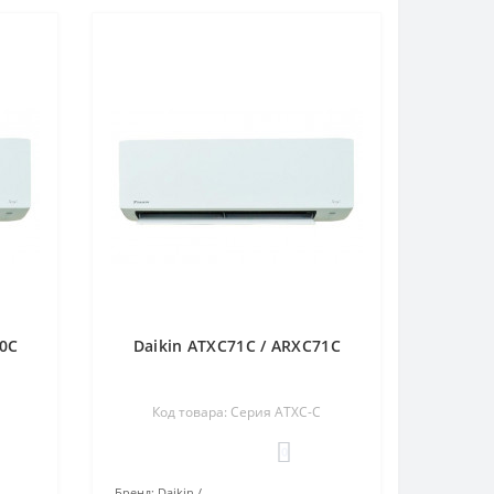
60C
Daikin ATXC71C / ARXC71C
Код товара: Серия ATXC-C
0
Бренд:
Daikin