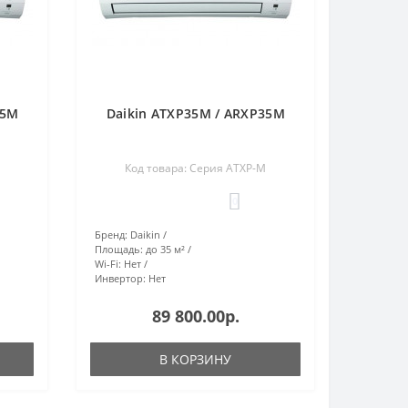
25M
Daikin ATXP35M / ARXP35M
Код товара: Серия ATXP-M
0
Бренд:
Daikin
Площадь:
до 35 м²
Wi-Fi:
Нет
Инвертор:
Нет
89 800.00р.
В КОРЗИНУ