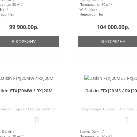
адь:
до 50 м²
Площадь:
до 60 м²
Нет
Wi-Fi:
Нет
тор:
Нет
Инвертор:
Нет
99 900.00р.
104 000.00р.
В КОРЗИНУ
В КОРЗИНУ
ikin FTXJ20MW / RXJ20M
Daikin FTXJ20MS / RXJ2
товара: Серия FTXJ Emura White
Код товара: Серия FTXJ Emura S
0
0
:
Daikin
Бренд:
Daikin
адь:
до 20 м²
Площадь:
до 20 м²