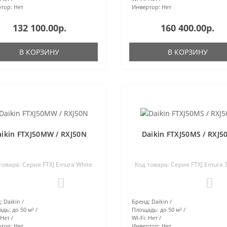
тор:
Нет
Инвертор:
Нет
132 100.00р.
160 400.00р.
В КОРЗИНУ
В КОРЗИНУ
aikin FTXJ50MW / RXJ50N
Daikin FTXJ50MS / RXJ5
товара: Серия FTXJ Emura White
Код товара: Серия FTXJ Emura S
0
0
:
Daikin
Бренд:
Daikin
адь:
до 50 м²
Площадь:
до 50 м²
Нет
Wi-Fi:
Нет
тор:
Нет
Инвертор:
Нет