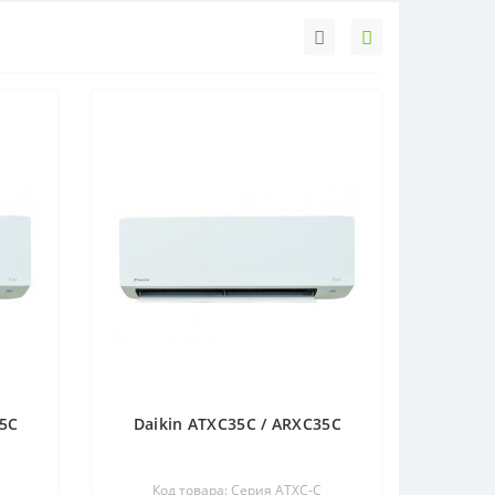
25C
Daikin ATXC35С / ARXC35С
Код товара: Серия ATXC-C