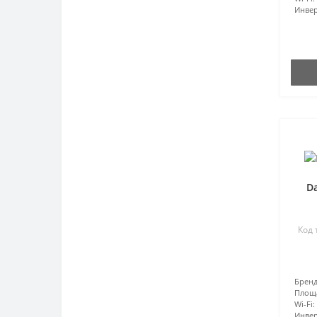
Инвер
D
Код 
Бренд
Площ
Wi-Fi:
Инвер