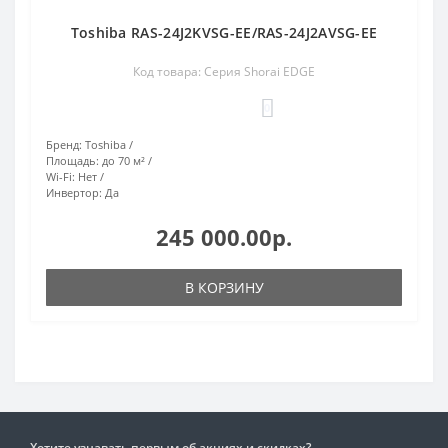
Toshiba RAS-24J2KVSG-EE/RAS-24J2AVSG-EE
Код товара: Серия Shorai EDGE
0
Бренд:
Toshiba
Площадь:
до 70 м²
Wi-Fi:
Нет
Инвертор:
Да
245 000.00р.
В КОРЗИНУ
Хотите узнавать первым об акциях и скидках?