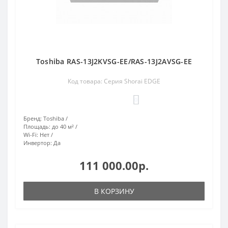
Toshiba RAS-13J2KVSG-EE/RAS-13J2AVSG-EE
Код товара: Серия Shorai EDGE
0
Бренд:
Toshiba
Площадь:
до 40 м²
Wi-Fi:
Нет
Инвертор:
Да
111 000.00р.
В КОРЗИНУ