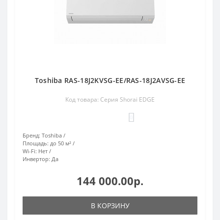
Toshiba RAS-18J2KVSG-EE/RAS-18J2AVSG-EE
Код товара: Серия Shorai EDGE
0
Бренд:
Toshiba
Площадь:
до 50 м²
Wi-Fi:
Нет
Инвертор:
Да
144 000.00р.
В КОРЗИНУ