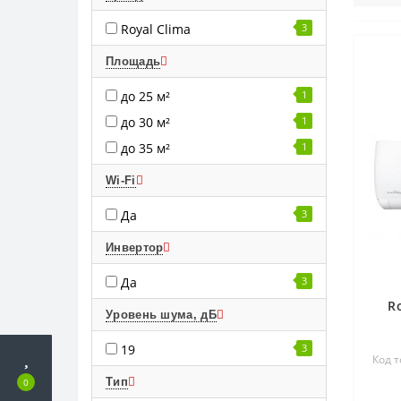
Royal Clima
3
Площадь
до 25 м²
1
до 30 м²
1
до 35 м²
1
Wi-Fi
Да
3
Инвертор
Да
3
R
Уровень шума, дБ
19
3
Код т
Тип
0