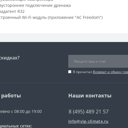
вустороннее подключение дренажа
ладагент R32
строенный Wi-Fi модуль (приложение "AC Freedom")
скидках?
Я прочитал
Возврат и обмен то
 работы
Наши контакты
8 (495) 489 21 57
евно с 08:00 до 19:00
info@vip-climate.ru
циальных сетях: