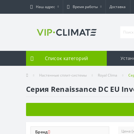
Наш адрес
Время работы
Доставка
Список категорий
Устан
Настенные сплит-системы
Royal Clima
Сер
Серия Renaissance DC EU Inv
Бренд