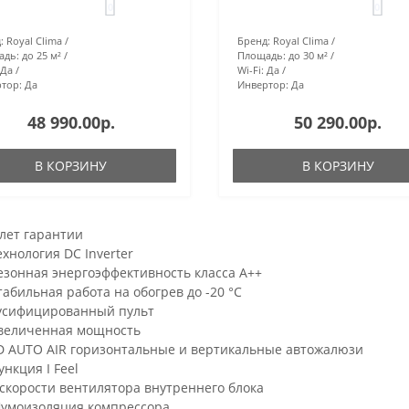
0
0
:
Royal Clima
Бренд:
Royal Clima
адь:
до 25 м²
Площадь:
до 30 м²
Да
Wi-Fi:
Да
тор:
Да
Инвертор:
Да
48 990.00р.
50 290.00р.
В КОРЗИНУ
В КОРЗИНУ
 лет гарантии
ехнология DC Inverter
езонная энергоэффективность класса А++
табильная работа на обогрев до -20 °С
усифицированный пульт
величенная мощность
D AUTO AIR горизонтальные и вертикальные автожалюзи
ункция I Feel
 скорости вентилятора внутреннего блока
умоизоляция компрессора