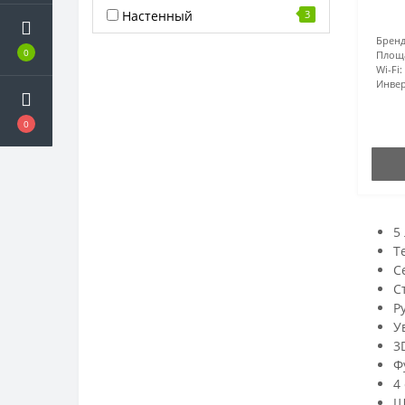
Настенный
3
Бренд
0
Площ
Wi-Fi:
Инвер
0
5
Т
С
С
Р
У
3
Ф
4
Ш