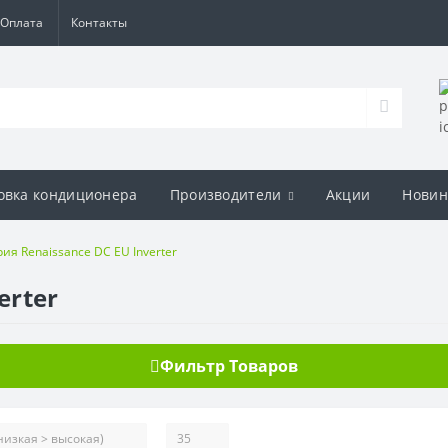
Оплата
Контакты
овка кондиционера
Производители
Акции
Новин
ия Renaissance DC EU Inverter
erter
Фильтр Товаров