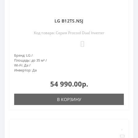
LG B12TS.NSJ
Код товара: Серия Procool Dual Inverter
0
Бренд:
LG
Площадь:
до 35 м²
Wi-Fi:
Да
Инвертор:
Да
54 990.00р.
В КОРЗИНУ