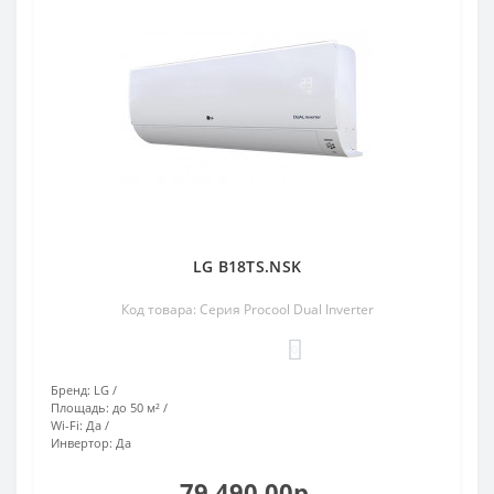
LG B18TS.NSK
Код товара: Серия Procool Dual Inverter
0
Бренд:
LG
Площадь:
до 50 м²
Wi-Fi:
Да
Инвертор:
Да
79 490.00р.