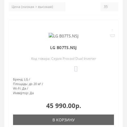
LG B07TS.NSJ
Код товара: Серия Procool Dual Inverter
0
Бренд:
LG
Площадь:
до 20 м²
Wi-Fi:
Да
Инвертор:
Да
45 990.00р.
В КОРЗИНУ