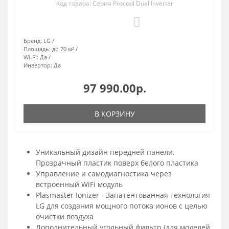
Код товара: Серия Procool Dual Inverter
0
Бренд:
LG
Площадь:
до 70 м²
Wi-Fi:
Да
Инвертор:
Да
97 990.00р.
В КОРЗИНУ
Уникальный дизайн передней панели.
Прозрачный пластик поверх белого пластика
Управление и самодиагностика через
встроенный WiFi модуль
Plasmaster Ionizer - Запатентованная технология
LG для создания мощного потока ионов с целью
очистки воздуха
Дополнительный угольный фильтр (для моделей