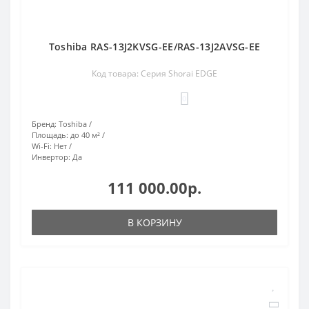
Toshiba RAS-13J2KVSG-EE/RAS-13J2AVSG-EE
Код товара: Серия Shorai EDGE
0
Бренд:
Toshiba
Площадь:
до 40 м²
Wi-Fi:
Нет
Инвертор:
Да
111 000.00р.
В КОРЗИНУ