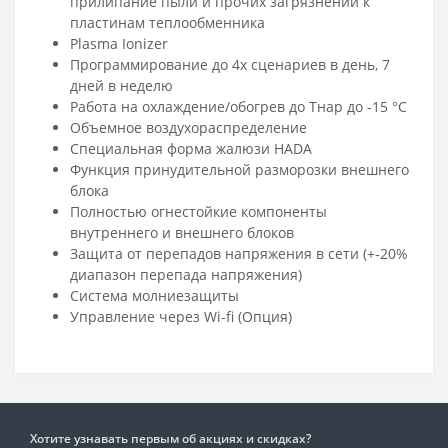
прилипание пыли и прочих загрязнений к
пластинам теплообменника
Plasma Ionizer
Программирование до 4х сценариев в день, 7
дней в неделю
Работа на охлаждение/обогрев до Тнар до -15 °С
Объемное воздухораспределение
Cпециальная форма жалюзи HADA
Функция принудительной разморозки внешнего
блока
Полностью огнестойкие компоненты
внутреннего и внешнего блоков
Защита от перепадов напряжения в сети (+-20%
диапазон перепада напряжения)
Система молниезащиты
Управление через Wi-fi (Опция)
Хотите узнавать первым об акциях и скидках?