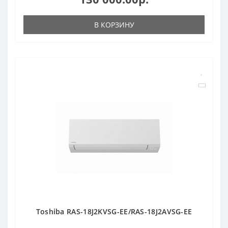
В КОРЗИНУ
Toshiba RAS-18J2KVSG-EE/RAS-18J2AVSG-EE