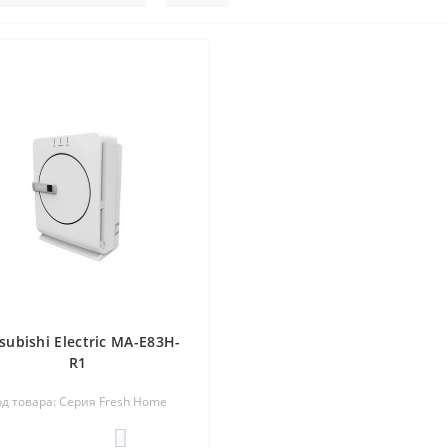
subishi Electric MA-E83H-
R1
од товара: Серия Fresh Home
0