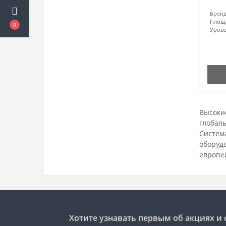
Бренд
Площ
0
Урове
Высокие
глобал
Система
оборуд
европе
Хотите узнавать первым об акциях и 