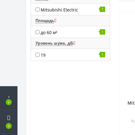
Mitsubishi Electric
1
Площадь
до 60 м²
1
Уровень шума, дБ
19
1
Mit
0
К
0