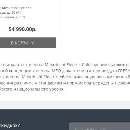
:
Mitsubishi Electric
адь:
до 60 м²
нь шума, дБ:
19
54 990.00р.
В КОРЗИНУ
 стандарты качества Mitsubishi Electric.Соблюдение высоких ста
ьной концепции качества MEQ делает очистители воздуха FRES
 качества Mitsubishi Electric, обеспечивающая весь жизненный
ования различным стандартам и нормам подтверждены незави
йского и национального уровня.
скидках?