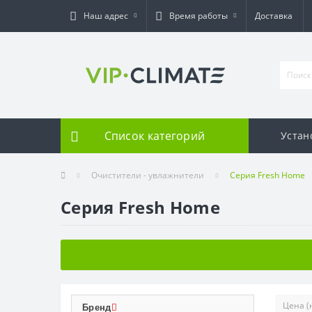
Наш адрес
Время работы
Доставка
Список категорий
Устан
Очистители - увлажнители
Серия Fresh Home
Серия Fresh Home
Бренд