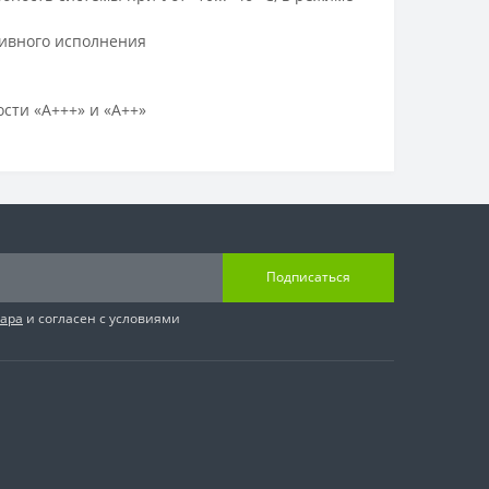
тивного исполнения
сти «А+++» и «А++»
Подписаться
вара
и согласен с условиями