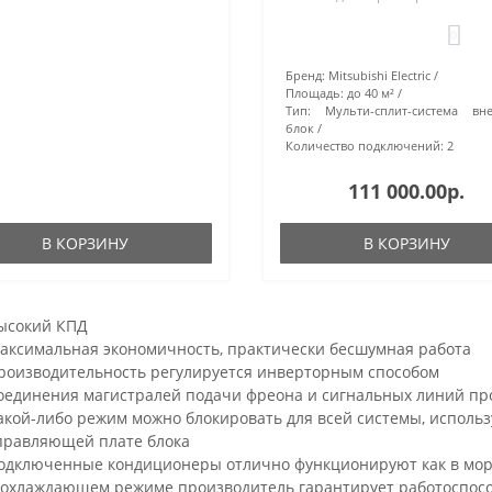
0
Бренд:
Mitsubishi Electric
Площадь:
до 40 м²
Тип:
Мульти-сплит-система вн
блок
Количество подключений:
2
111 000.00р.
В КОРЗИНУ
В КОРЗИНУ
ысокий КПД
аксимальная экономичность, практически бесшумная работа
роизводительность регулируется инверторным способом
оединения магистралей подачи фреона и сигнальных линий про
акой-либо режим можно блокировать для всей системы, использ
правляющей плате блока
одключенные кондиционеры отлично функционируют как в моро
 охлаждающем режиме производитель гарантирует работоспособно