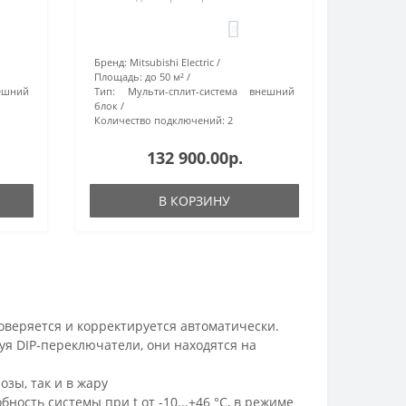
0
Бренд:
Mitsubishi Electric
Площадь:
до 50 м²
ешний
Тип:
Мульти-сплит-система внешний
блок
Количество подключений:
2
132 900.00р.
В КОРЗИНУ
веряется и корректируется автоматически.
уя DIP-переключатели, они находятся на
зы, так и в жару
сть системы при t от -10...+46 °С, в режиме