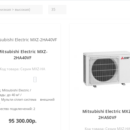
itsubishi Electric MXZ-
2HA40VF
Код товара: Серия MXZ-HA
0
:
Mitsubishi Electric
адь:
до 40 м²
Мульти-сплит-система внешний
ество подключений:
2
Mitsubishi Electric MX
2HA50VF
95 300.00р.
Код товара: Серия MXZ-H