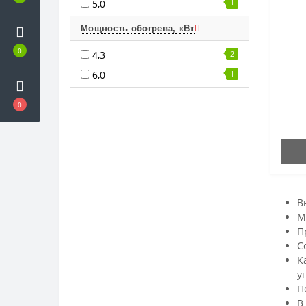
5,0
1
Мощность обогрева, кВт
0
4,3
2
6,0
1
0
В
М
П
С
К
у
П
В