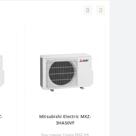
Z-
Mitsubishi Electric MXZ-
3HA50VF
A
Код товара: Серия MXZ-HA