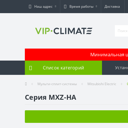
Наш адрес
Время работы
Доставка
Минимальная це
Список категорий
Устан
Мульти-сплит-системы
Mitsubishi Electric
Серия MXZ-HA