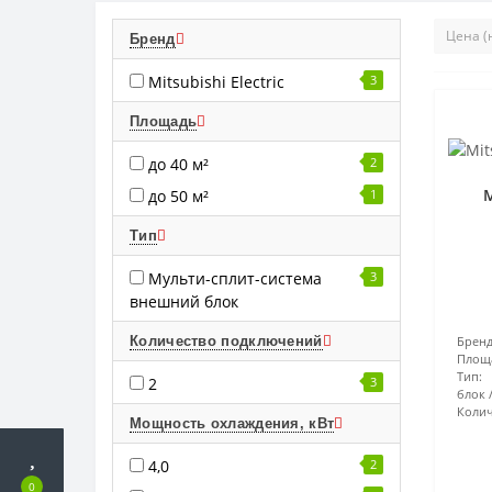
Бренд
Mitsubishi Electric
3
Площадь
до 40 м²
2
M
до 50 м²
1
Тип
Мульти-сплит-система
3
внешний блок
Количество подключений
Бренд
Площ
Тип:
2
3
блок
Колич
Мощность охлаждения, кВт
4,0
2
0