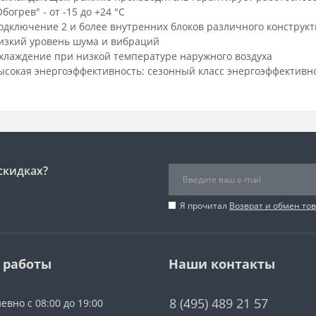
Обогрев" - от -15 до +24 °С
одключение 2 и более внутренних блоков различного конструк
изкий уровень шума и вибраций
хлаждение при низкой температуре наружного воздуха
ысокая энергоэффективность: сезонный класс энергоэффективно
скидках?
Я прочитал
Возврат и обмен то
 работы
Наши контакты
8 (495) 489 21 57
евно с 08:00 до 19:00