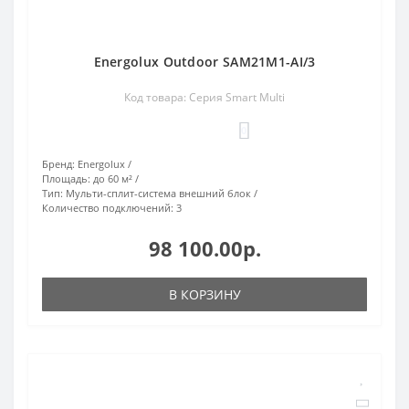
Energolux Outdoor SAM21M1-AI/3
Код товара: Серия Smart Multi
0
Бренд:
Energolux
Площадь:
до 60 м²
Тип:
Мульти-сплит-система внешний блок
Количество подключений:
3
98 100.00р.
В КОРЗИНУ