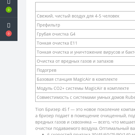
0
Свежий, чистый воздух для 4-5 человек
Префильтр
Грубая очистка G4
0
Тонкая очистка Е11
Тонкая очистка и уничтожение вирусов и бак
Очистка от вредных газов и запахов
Подогрев
Базовая станция MagicAir в комплекте
Модуль СО2+ системы MagicAir в комплекте
Совместимость с системами умных домов Rube
Tion Бризер 4S f — это новое поколение комп
а бризер подает в помещение очищенный, под
вредных газов и сквозняка — всего, что меша
очистки подаваемого воздуха. Оптимальный ва
6 скоростей притока 30/45/60/75/90/140 м