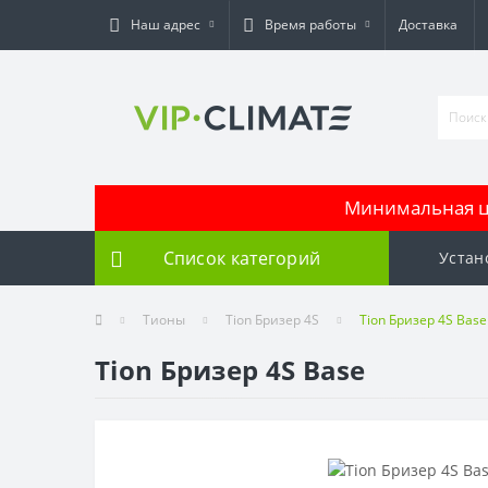
Наш адрес
Время работы
Доставка
Минимальная це
Список категорий
Устан
Тионы
Tion Бризер 4S
Tion Бризер 4S Base
Tion Бризер 4S Base