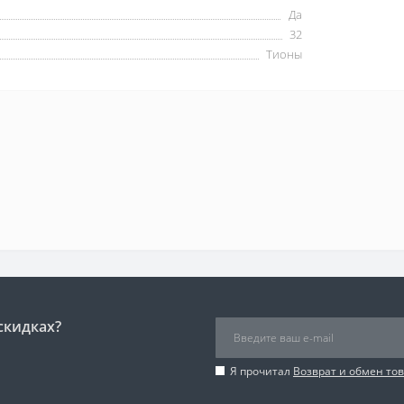
Да
32
Тионы
скидках?
Я прочитал
Возврат и обмен то