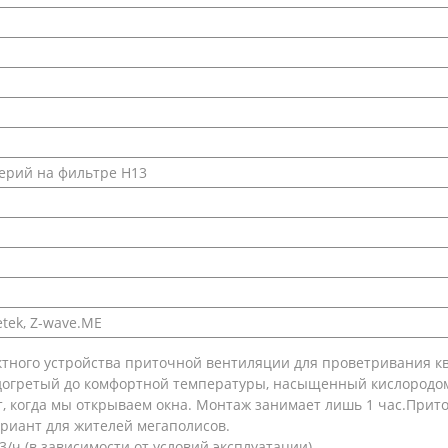
терий на фильтре H13
tek, Z-wave.ME
актного устройства приточной вентиляции для проветривания к
огретый до комфортной температуры, насыщенный кислородом в
ет, когда мы открываем окна. Монтаж занимает лишь 1 час.При
риант для жителей мегаполисов.
3/ч (в зависимости от условий эксплуатации)