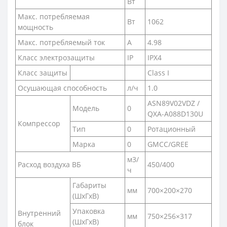
Вт
Макс. потребляемая
Вт
1062
мощность
Макс. потребляемый ток
А
4.98
Класс электрозащиты
IP
IPX4
Класс защиты
Class I
Осушающая способность
л/ч
1.0
ASN89V02VDZ /
Модель
0
QXA-A088D130U
Компрессор
Тип
0
Ротационный
Марка
0
GMCC/GREE
м3/
Расход воздуха ВБ
450/400
ч
Габариты
мм
700×200×270
(ШxГxВ)
Упаковка
Внутренний
мм
750×256×317
(ШxГxВ)
блок