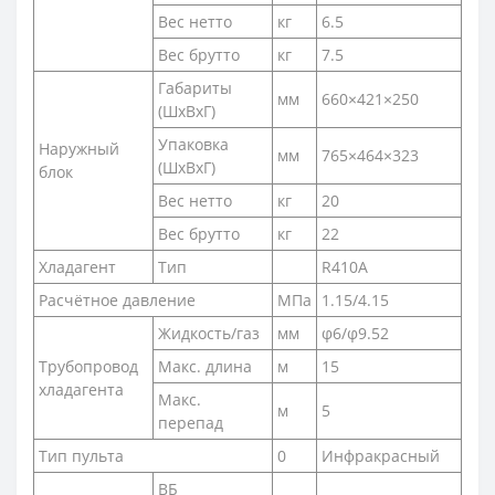
Вес нетто
кг
6.5
Вес брутто
кг
7.5
Габариты
мм
660×421×250
(ШxВxГ)
Упаковка
Наружный
мм
765×464×323
(ШxВxГ)
блок
Вес нетто
кг
20
Вес брутто
кг
22
Хладагент
Тип
R410A
Расчётное давление
МПа
1.15/4.15
Жидкость/газ
мм
φ6/φ9.52
Трубопровод
Макс. длина
м
15
хладагента
Макс.
м
5
перепад
Тип пульта
0
Инфракрасный
ВБ