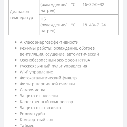
(охлаждение/
°C
16~32/0~32
нагрев)
Диапазон
температур
НБ
(охлаждение/
°C
18~43/-7~24
нагрев)
A класс энергоэффективности
Режимы работы: охлаждение, обогрев,
вентиляция, осушение, автоматический
Озонобезопасный эко-фреон R410A
Русскоязычный пульт управления
Wi-fi управление
Фотокаталитический фильтр
Фильтр первичной очистки
Самоочистка
Защита от плесени
Качественный компрессор
Защита от сквозняка
Режим турбо
Комфортный сон
Таймер