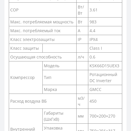
Вт/
COP
3.61
Вт
Макс. потребляемая мощность
Вт
983
Макс. потребляемый ток
А
4.4
Класс электрозащиты
IP
IPX4
Класс защиты
Class I
Осушающая способность
л/ч
0.6
Модель
KSK66D15UEX3
Ротационный
Компрессор
Тип
DC Inverter
Марка
GMCC
м3/
Расход воздуха ВБ
450
ч
Габариты
мм
700×200×270
(ШxГxВ)
Упаковка
Внутренний
мм
750×256×317