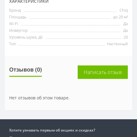
ХАРАКТЕРИСТИКИ
Бренд
Chiq
Площадь
до 20 м²
Wi-Fi
Да
Инвертор
Да
Уровень шума, дБ
20
Тип
Настенный
Отзывов (0)
Написать отзыв
Нет отзывов об этом товаре.
Хотите узнавать первым об акциях и скидках?