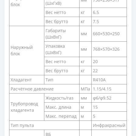
(ШxГxВ)
блок
Вес нетто
кг
6.5
Вес брутто
кг
7.5
Габариты
мм
660×530×250
(ШxВxГ)
Упаковка
Наружный
мм
768×570×326
(ШxВxГ)
блок
Вес нетто
кг
20
Вес брутто
кг
22
Хладагент
Тип
R410A
Расчётное давление
МПа
1.15/4.15
Жидкость/газ
мм
φ6/φ9.52
Трубопровод
Макс. длина
м
15
хладагента
Макс. перепад
м
5
Тип пульта
Инфракрасный
ВБ