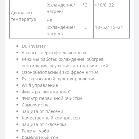
(охлаждение/
°C
>16/0~32
нагрев)
Диапазон
температур
НБ
(охлаждение/
°C
18~52/-15~24
нагрев)
DC-Inverter
A класс энергоэффективности
Режимы работы: охлаждение, обогрев,
вентиляция, осушение, автоматический
Озонобезопасный эко-фреон R410A
Русскоязычный пульт управления
Wi-fi управление
Фильтр с витамином С
Фильтр первичной очистки
Самоочистка
Защита от плесени
Качественный компрессор
Защита от сквозняка
Режим турбо
Комфортный сон