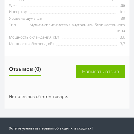
Wi-Fi
Да
Инвертор
Нет
Уровень шума, дБ
39
Тип
Мульти-сплит-система внутренний блок настенного
типа
Мощность охлаждения, кВт
3,6
Мощность обогрева, кВт
3,7
Отзывов (0)
Написать отзыв
Нет отзывов об этом товаре.
Хотите узнавать первым об акциях и скидках?